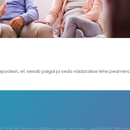
llepoolest, et seisab paigal ja seda näidatakse lehe peamen
ja õhtuti algaja näitleja, see on minu veebileht. Ma 