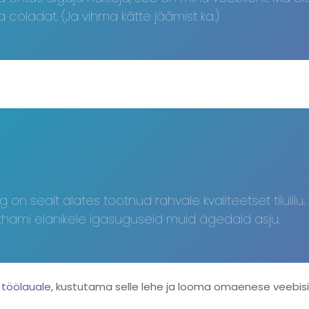
oladat. (Ja vihma kätte jäämist ka.)
 ning on sealt alates tootnud rahvale kvaliteetset tilul
thami elanikele igasuguseid muid ägedaid asju.
 töölauale
, kustutama selle lehe ja looma omaenese veebisi