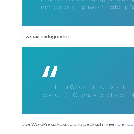
nimega Jack ning ma armastan piña c
… või siis midagi sellist:
Tilulilufirma XYZ asutati 1971. aastal
tööd üle 2000 inimesele ja teeb Go
Uue WordPressi kasutajana peaksid minema
enda