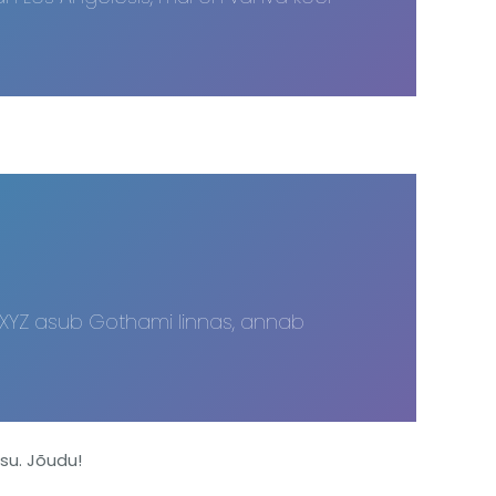
ilu. XYZ asub Gothami linnas, annab
su. Jõudu!