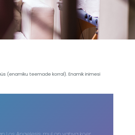
üüs (enamiku teemade korral). Enamik inimesi
elan Los Angelesis, mul on vahva koer