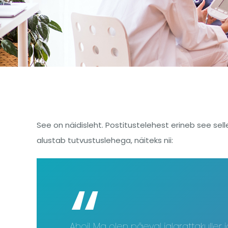
See on näidisleht. Postitustelehest erineb see se
alustab tutvustuslehega, näiteks nii:
Ahoi! Ma olen päeval jalgrattakuller 