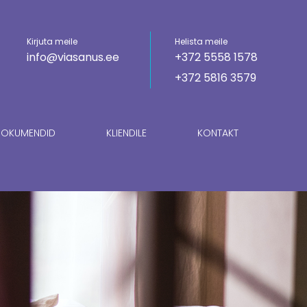
Kirjuta meile
Helista meile
info@viasanus.ee
+372 5558 1578
+372 5816 3579
OKUMENDID
KLIENDILE
KONTAKT